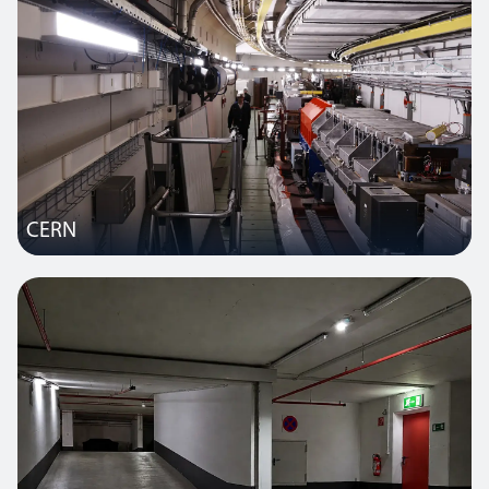
beizutragen, den Stromverbrauch und die Kosten zu minimieren.
CERN
Thorlux ist stolz darauf, dieses weltberühmte wissenschaftliche
Institut mit maßgeschneiderten, strahlungsbeständigen Standard-
und Notbeleuchtungssystemen beliefert zu haben. Dabei arbeitete
das Unternehmen über mehrere Jahre hinweg eng mit dem
Kunden zusammen und fertigte Leuchten nach dessen
anspruchsvollen Vorgaben.