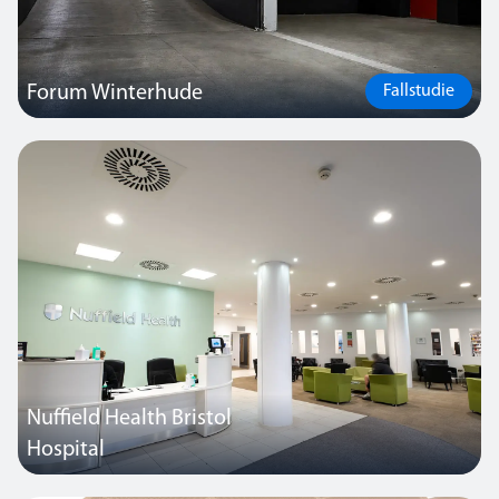
Forum Winterhude
Fallstudie
Im Einkaufszentrum „Forum Winterhude“ in Hamburg hat
SchahlLED die Anlage zur Notbeleuchtung komplett erneuert und
auf den neuesten Stand der Technik gebracht.
Nuffield Health Bristol
Hospital
Thorlux lieferte eine vollständig integrierte Beleuchtungslösung für