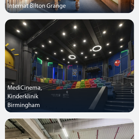
Internat Bilton Grange
Das neue Internatsgebäude dieser renommierten Privatschule
wurde durchgehend mit Thorlux-Leuchten ausgestattet, darunter
die elegante lineare Leuchte Flexbar, die für eine angenehme
Beleuchtung sorgt.
MediCinema,
Kinderklinik
Birmingham
Dieser Kinosaal in einem großen Kinderkrankenhaus wurde aus
einem alten Hörsaal umgebaut, um jungen Patienten Freude und
Ablenkung zu bieten. Thorlux ist stolz darauf, die Standard- und
Notbeleuchtung für dieses Projekt geliefert zu haben.