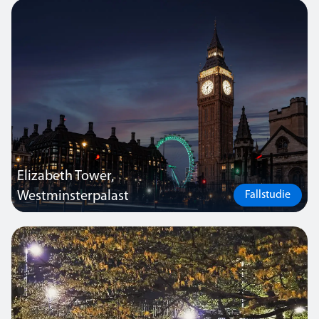
Leuchten, darunter Radiance, Thoroproof, Ovix, Zipline, Light Line,
Clara 720 und R3.
Elizabeth Tower,
Westminsterpalast
Fallstudie
Thorlux ist stolz darauf, an dem fünfjährigen Programm zur
notwendigen Renovierung dieses weltberühmten Wahrzeichens
beteiligt gewesen zu sein. Das Unternehmen lieferte Leuchten und
drahtlose Beleuchtungssteuerungen, erneuerte die Beleuchtung
der Zifferblätter und entwickelte eine maßgeschneiderte Leuchte
für die Beleuchtung des Ayrton Light-Leuchtfeuers auf der Spitze
des Turms.