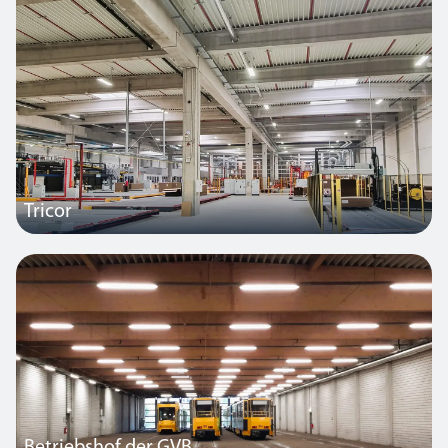
Tricor
Tricor suchte nach nachhaltigen und effizienten
Beleuchtungsprodukten, die seinen ehrgeizigen
Nachhaltigkeitszielen entsprechen. SchahlLED wurde mit der
Planung und Lieferung des gesamten Beleuchtungssystems
beauftragt, das eine Gesamtfläche von 170.000 Quadratmetern
abdeckt.