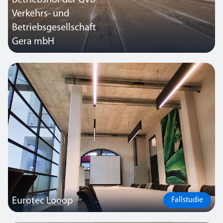
Betriebshof der GVB
Verkehrs- und
Betriebsgesellschaft
Gera mbH
Durch die Erneuerung der Hallenbeleuchtung auf weiten Teilen des
vor gut 30 Jahren gebauten GVB-Betriebshofs sparen die
Verkehrsbetriebe jetzt im laufenden Betrieb knapp 90 % der bisher
hierfür anfallenden Energie und Stromkosten ein.
Eurotec Looop
Fallstudie
In der niederrheinischen Stadt Moers unweit von Düsseldorf,