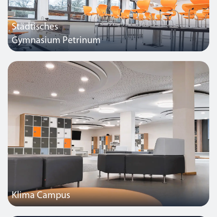
Städtisches
Gymnasium Petrinum
Dieser neu erbaute Schulanbau ist auf hohe Effizienz ausgelegt und
vollständig mit Leuchten von Thorlux Lighting ausgestattet. In den
Fachräumen für Biologie, Chemie und Physik kommen Kanby Zip-
Leuchten zum Einsatz.
Klima Campus
Dieses deutsche Schulgebäude verfügt über fast 1.000 Thorlux-