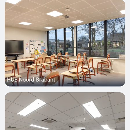
das Nuffield Health Bristol Hospital, bei der hocheffiziente LED-
Leuchten mit dem intelligenten Thorlux SmartScan-
Lichtmanagementsystem kombiniert wurden.
HUB Noord-Brabant
Der Standort Rosmalen des niederländischen Bildungsanbieters
HUB Noord-Brabant hat vollständig auf energieeffiziente,
zuverlässige und langlebige intelligente LED-Beleuchtung von
Thorlux umgestellt.