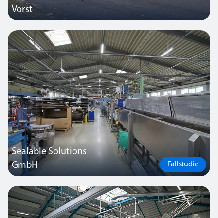
Vorst
Durch Verwendung des drahtlosen SmartScan-Systems von
Thorlux konnten bei der Installation der neuen Beleuchtung
erhebliche Einsparungen erzielt werden.
Sealable Solutions
GmbH
Fallstudie
Der Endkunde legte sehr großen Wert auf Nachhaltigkeit,
Digitalisierung sowie CO₂ neutrale Produktion.