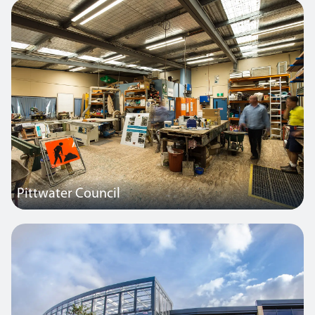
in Corby vollständig umgestaltet und in ein einzigartiges
Besuchererlebnis und Innovationszentrum verwandelt. Der Raum
wurde komplett renoviert, einschließlich der Beleuchtung von
Thorlux.
Pittwater Council
Eine kleine Lagerhalle im Besitz der Gemeinde in New South Wales,
Australien.