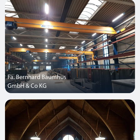
Landkreis Cloppenburg in Niedersachsen, Deutschland. Die alten
Leuchtstofflampen wurden durch Thorlux Jubilee-Leuchten ersetzt.
Fa. Bernhard Baumhus
GmbH & Co KG
Die Beleuchtungsanlage der 10000m² großen Produktions und
Lagerfläche reichte für die heutigen Anforderungen nicht mehr
aus. 667 St Wannenleuchten 2 / 58 W wurden durch 133 St. Solow
LED 189W und 41 St. Solow LED 252W ersetzt.