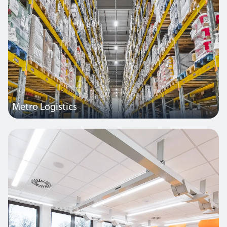
geliefert.
Metro Logistics
Knapp 450 neue Leuchten mit Hochleistungsoptik ersetzten fast
2.800 alte Leuchten in diesem Lagerhaus. Durch die Sanierung
wurde eine flächendeckende Beleuchtungsstärke von 300 Lux
erreicht, wobei deutlich weniger Leuchten installiert wurden – die
Helligkeit ist nun etwa 1,5-mal höher als zuvor.