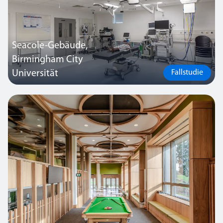
Seacole-Gebäude,
Birmingham City
Universität
Fallstudie
Die langjährige und erfolgreiche Zusammenarbeit mit der
Birmingham City University (BCU) führte zu unserem jüngsten
Beleuchtungsprojekt: Auf vier Etagen eines Fakultätsgebäudes der
Universität wurden alte Leuchtstofflampen durch moderne LED-
Leuchten ersetzt und ein umfassend vernetztes
Lichtmanagementsystem installiert.