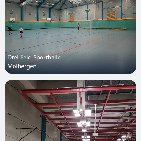
Drei-Feld-Sporthalle
Molbergen
Die 66 Rasterleuchten der Sporthalle Molbergen mit jeweils 4 x 58
wurden ausgetauscht gegen 55 Solow LED Smart Leuchten mit
jeweils 189 Watt. Der Energieverbrauch inklusiv aller
Verlustleistungen konnte so von 19.8 KW auf 11KW reduziert
werden.