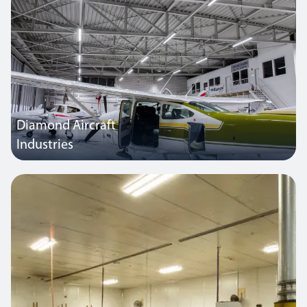
Diamond Aircraft
Industries
Die ehemalige Beleuchtung der Halle bestand aus 36 HQL
Hallenleuchten à 250 W; diese wurden durch 21 Solow LED
Leuchten mit jeweils 189 W ersetzt. Im Beleuchtungskonzept
integriert ist unsere SmartScan Technologie, die sowohl Tageslicht
als auch Bewegung berücksichtigt.