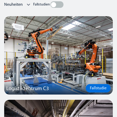
Fallstudien
Logistikzentrum C3
Fallstudie
Das SmartScan-Beleuchtungssystem in diesem neuen
Logistikzentrum nutzt intelligente Anwesenheits- und
Tageslichtsensoren, um eine optimale Beleuchtungsstärke zu
gewährleisten, die Energieeffizienz zu steigern und dazu