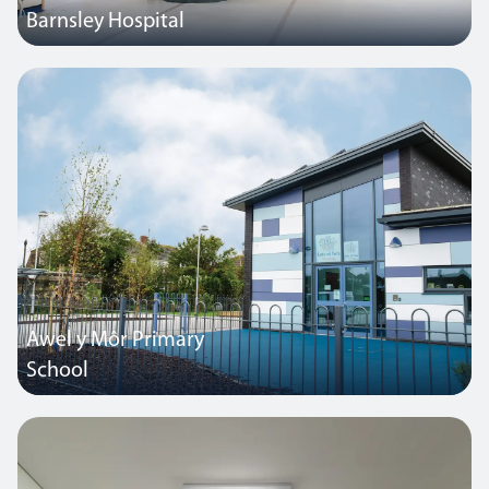
Barnsley Hospital
Das in diesem Krankenhaus installierte
Beleuchtungssteuerungssystem stammt aus der Thorlux
ColourActive-Reihe, die die Farbtemperatur der Lichtquelle über
einen Zeitraum von 24 Stunden variiert.
Awel y Môr Primary
School
Eine neu errichtete, hochmoderne Grundschule in Wales.