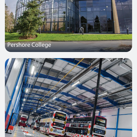
Pershore College
Dank einer Investition in Höhe von 5,8 Millionen Pfund wurde
dieses College durch den Anbau eines modernen neuen
Glasgebäudes umgestaltet, in dem ein Wissenschafts- und
Technologiezentrum, ein neues Sammlungshaus,
Unterrichtsräume, Projekträume und eine Bibliothek
untergebracht sind.