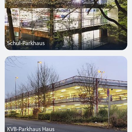
Schul-Parkhaus
Zusammen mit dem SmartScan-Beleuchtungssteuerungssystem
sorgen Thorlux-Leuchten auf diesem Schulparkplatz in Deutschland
für Stromeinsparungen von über 70 %.
KVB-Parkhaus Haus