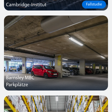
Cambridge-Institut
Fallstudie
Thorlux hat rund 2.419 SmartScan-Leuchten an diese bedeutende
britische Gesundheitsforschungseinrichtung geliefert und damit
dazu beigetragen, den Energieverbrauch und den CO2-Fußabdruck
der Organisation gemäß den Energiemanagementnormen ISO
50001 zu reduzieren.
Barnsley MBC
Parkplätze
Thorlux hat in Zusammenarbeit mit dem Barnsley Council neue
Anlagen geliefert, Nachrüstungen vorgenommen und die
Beleuchtung auf zwei großen Parkplätzen in der Stadt erneuert.
Insgesamt wurden über 1.000 Leuchten für die beiden Standorte