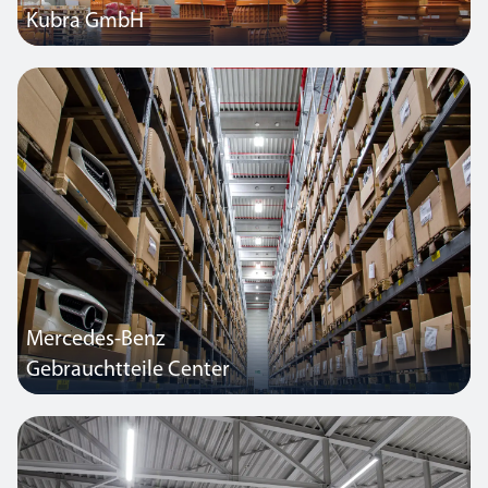
Kubra GmbH
Zusammen mit der integrierten SmartScan Technologie, die
Tageslichteinflüsse und individuelle Anwesenheit erkennt, wurde
ein abgestimmtes Beleuchtungskonzept mit dem Bauherren
entwickelt.
Mercedes-Benz
Gebrauchtteile Center
Ziel war es, in den Hochregallagern eine effiziente
Beleuchtungslösung einzusetzen, die den hohen Tageslichtanteil
ebenso berücksichtigt wie Bewegung durch Mitarbeiter oder
Elektrostapler.