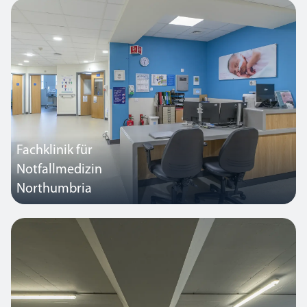
wurden Teile eines denkmalgeschützten ehemaligen
Bergwerksgebäudes in den letzten drei Jahren nach und nach auf
Beleuchtung und Lichtmanagement von Thorlux umgestellt.
Fachklinik für
Notfallmedizin
Northumbria
Im ersten speziell für die Notfallversorgung errichteten
Krankenhaus Englands arbeiteten die Projektmanager von Thorlux
eng mit den wichtigsten Interessengruppen zusammen, um ein
energieeffizientes, intelligentes Beleuchtungskonzept zu
entwickeln, das in das bestehende System für Steuerungen
integriert ist.