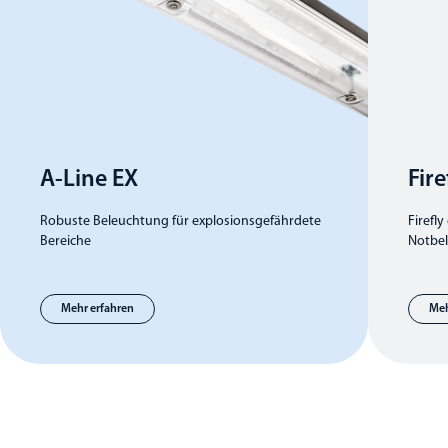
A-Line EX
Fire
Robuste Beleuchtung für explosionsgefährdete
Firefl
Bereiche
Notbel
Mehr erfahren
Meh