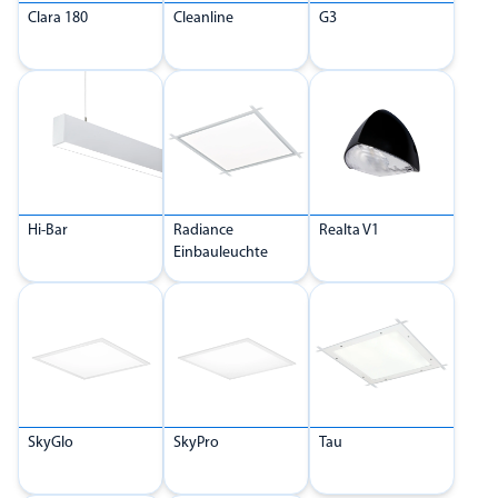
Clara 180
Cleanline
G3
Hi-Bar
Radiance
Realta V1
Einbauleuchte
SkyGlo
SkyPro
Tau