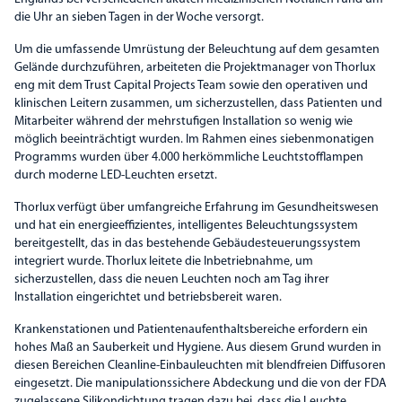
die Uhr an sieben Tagen in der Woche versorgt.
Um die umfassende Umrüstung der Beleuchtung auf dem gesamten
Gelände durchzuführen, arbeiteten die Projektmanager von Thorlux
eng mit dem Trust Capital Projects Team sowie den operativen und
klinischen Leitern zusammen, um sicherzustellen, dass Patienten und
Mitarbeiter während der mehrstufigen Installation so wenig wie
möglich beeinträchtigt wurden. Im Rahmen eines siebenmonatigen
Programms wurden über 4.000 herkömmliche Leuchtstofflampen
durch moderne LED-Leuchten ersetzt.
Thorlux verfügt über umfangreiche Erfahrung im Gesundheitswesen
und hat ein energieeffizientes, intelligentes Beleuchtungssystem
bereitgestellt, das in das bestehende Gebäudesteuerungssystem
integriert wurde. Thorlux leitete die Inbetriebnahme, um
sicherzustellen, dass die neuen Leuchten noch am Tag ihrer
Installation eingerichtet und betriebsbereit waren.
Krankenstationen und Patientenaufenthaltsbereiche erfordern ein
hohes Maß an Sauberkeit und Hygiene. Aus diesem Grund wurden in
diesen Bereichen Cleanline-Einbauleuchten mit blendfreien Diffusoren
eingesetzt. Die manipulationssichere Abdeckung und die von der FDA
zugelassene Silikondichtung tragen dazu bei, dass die Leuchte