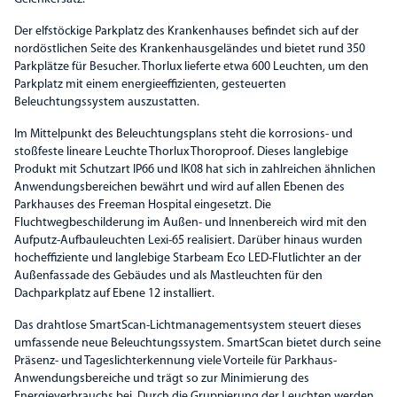
Der elfstöckige Parkplatz des Krankenhauses befindet sich auf der
nordöstlichen Seite des Krankenhausgeländes und bietet rund 350
Parkplätze für Besucher. Thorlux lieferte etwa 600 Leuchten, um den
Parkplatz mit einem energieeffizienten, gesteuerten
Beleuchtungssystem auszustatten.
Im Mittelpunkt des Beleuchtungsplans steht die korrosions- und
stoßfeste lineare Leuchte Thorlux Thoroproof. Dieses langlebige
Produkt mit Schutzart IP66 und IK08 hat sich in zahlreichen ähnlichen
Anwendungsbereichen bewährt und wird auf allen Ebenen des
Parkhauses des Freeman Hospital eingesetzt. Die
Fluchtwegbeschilderung im Außen- und Innenbereich wird mit den
Aufputz-Aufbauleuchten Lexi-65 realisiert. Darüber hinaus wurden
hocheffiziente und langlebige Starbeam Eco LED-Flutlichter an der
Außenfassade des Gebäudes und als Mastleuchten für den
Dachparkplatz auf Ebene 12 installiert.
Das drahtlose SmartScan-Lichtmanagementsystem steuert dieses
umfassende neue Beleuchtungssystem. SmartScan bietet durch seine
Präsenz- und Tageslichterkennung viele Vorteile für Parkhaus-
Anwendungsbereiche und trägt so zur Minimierung des
Energieverbrauchs bei. Durch die Gruppierung der Leuchten werden