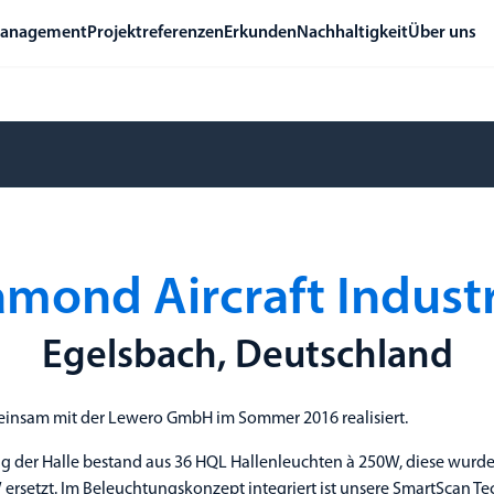
management
Projektreferenzen
Erkunden
Nachhaltigkeit
Über uns
amond Aircraft Industr
Egelsbach, Deutschland
einsam mit der Lewero GmbH im Sommer 2016 realisiert.
g der Halle bestand aus 36 HQL Hallenleuchten à 250W, diese wurd
 ersetzt. Im Beleuchtungskonzept integriert ist unsere SmartScan T