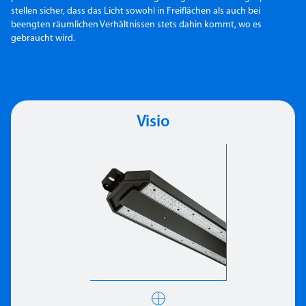
stellen sicher, dass das Licht sowohl in Freiflächen als auch bei
beengten räumlichen Verhältnissen stets dahin kommt, wo es
gebraucht wird.
Visio