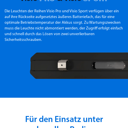
Die Leuchten der Reihen Visio Pro und Visio Sport verfügen über ein
auf ihre Rückseite aufgesetztes äußeres Batteriefach, das für eine
optimale Betriebstemperatur der Akkus sorgt. Zu Wartungszwecken
muss die Leuchte nicht abmontiert werden, der Zugriff erfolgt einfach
und schnell durch das Lösen von zwei unverlierbaren
Sicherheitsschrauben.
Für den Einsatz unter