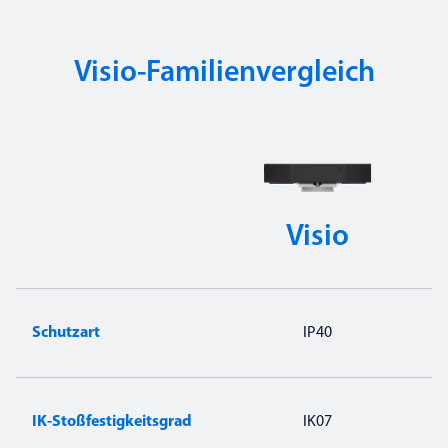
Visio-Familienvergleich
Visio
Schutzart
IP40
I
IK-Stoßfestigkeitsgrad
IK07
A
S