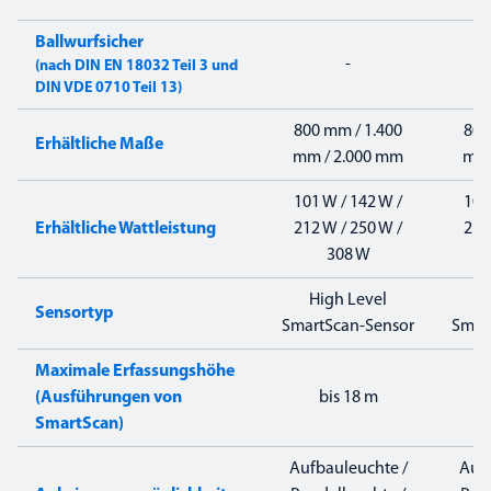
Ballwurfsicher
-
(nach DIN EN 18032 Teil 3 und
DIN VDE 0710 Teil 13)
800 mm / 1.400
800
Erhältliche Maße
mm / 2.000 mm
mm 
101 W / 142 W /
101
Erhältliche Wattleistung
212 W / 250 W /
212
308 W
High Level
H
Sensortyp
SmartScan-Sensor
Smar
Maximale Erfassungshöhe
(Ausführungen von
bis 18 m
SmartScan)
Aufbauleuchte /
Aufb