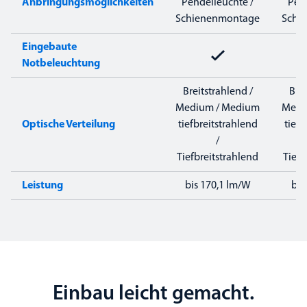
Anbringungsmöglichkeiten
Pendelleuchte /
Pend
Schienenmontage
Schi
Eingebaute
Notbeleuchtung
Breitstrahlend /
Brei
Medium / Medium
Medi
Optische Verteilung
tiefbreitstrahlend
tiefb
/
Tiefbreitstrahlend
Tiefb
Leistung
bis 170,1 lm/W
bis
Einbau leicht gemacht.