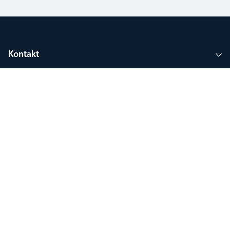
Kontakt
Über uns
Tools und Support
Registrieren bei Mein Thorlux