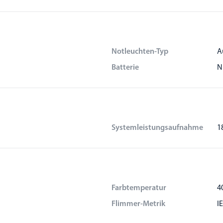
Notleuchten-Typ
A
Batterie
N
Systemleistungsaufnahme
1
Farbtemperatur
4
Flimmer-Metrik
I