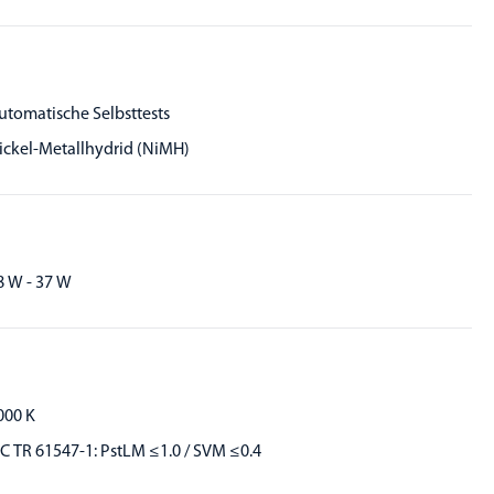
utomatische Selbsttests
ickel-Metallhydrid (NiMH)
8 W - 37 W
000 K
EC TR 61547-1: PstLM ≤1.0 / SVM ≤0.4