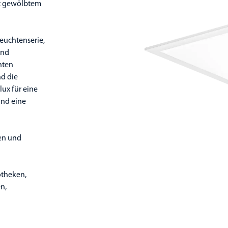
it gewölbtem
Leuchtenserie,
und
hten
d die
ux für eine
 und eine
ten und
otheken,
n,