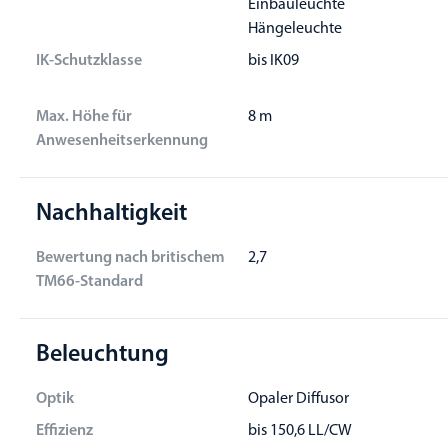
Einbauleuchte
Hängeleuchte
IK-Schutzklasse
bis IK09
Max. Höhe für
8 m
Anwesenheitserkennung
Nachhaltigkeit
Bewertung nach britischem
2,7
TM66-Standard
Beleuchtung
Optik
Opaler Diffusor
Effizienz
bis 150,6 LL/CW