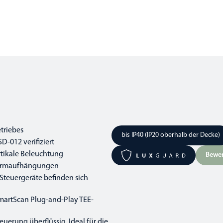
triebes
bis IP40 (IP20 oberhalb der Decke)
-012 verifiziert
rtikale Beleuchtung
Bewer
enarmaufhängungen
 Steuergeräte befinden sich
SmartScan Plug-and-Play TEE-
erung überflüssig. Ideal für die