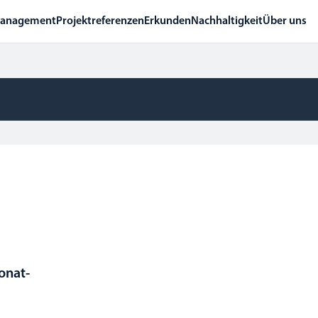
management
Projektreferenzen
Erkunden
Nachhaltigkeit
Über uns
onat-