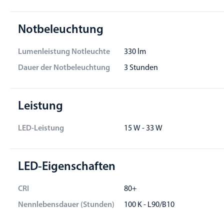
Notbeleuchtung
Lumenleistung Notleuchte
330 lm
Dauer der Notbeleuchtung
3 Stunden
Leistung
LED-Leistung
15 W - 33 W
LED-Eigenschaften
CRI
80+
Nennlebensdauer (Stunden)
100 K - L90/B10