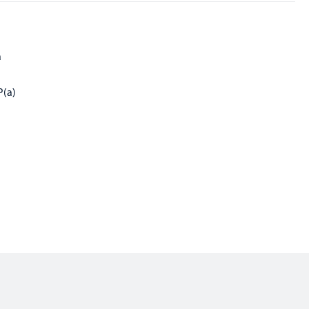
a
P(a)