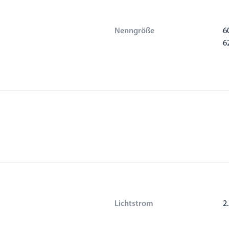
Nenngröße
6
6
Lichtstrom
2