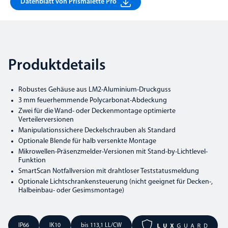
Datenblatt von Prismalette Pro
Produktdetails
Robustes Gehäuse aus LM2-Aluminium-Druckguss
3 mm feuerhemmende Polycarbonat-Abdeckung
Zwei für die Wand- oder Deckenmontage optimierte
Verteilerversionen
Manipulationssichere Deckelschrauben als Standard
Optionale Blende für halb versenkte Montage
Mikrowellen-Präsenzmelder-Versionen mit Stand-by-Lichtlevel-
Funktion
SmartScan Notfallversion mit drahtloser Teststatusmeldung
Optionale Lichtschrankensteuerung (nicht geeignet für Decken-,
Halbeinbau- oder Gesimsmontage)
IP66
IK10
bis 113,1 LL/CW