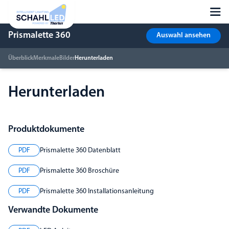
Prismalette 360
Auswahl ansehen
Überblick
Merkmale
Bilder
Herunterladen
Herunterladen
Produktdokumente
PDF
Prismalette 360 Datenblatt
PDF
Prismalette 360 Broschüre
PDF
Prismalette 360 Installationsanleitung
Verwandte Dokumente