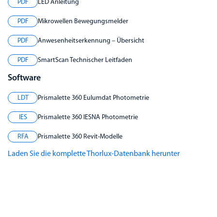
PDF
LED Anleitung
PDF
Mikrowellen Bewegungsmelder
PDF
Anwesenheitserkennung – Übersicht
PDF
SmartScan Technischer Leitfaden
Software
LDT
Prismalette 360 Eulumdat Photometrie
IES
Prismalette 360 IESNA Photometrie
RFA
Prismalette 360 Revit-Modelle
Laden Sie die komplette Thorlux-Datenbank herunter