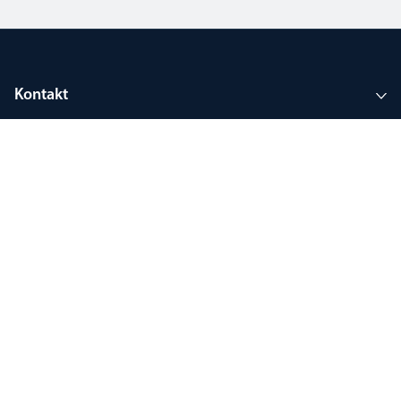
Kontakt
Über uns
Tools und Support
Registrieren bei Mein Thorlux