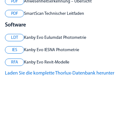
PDF
Anwesenheitserkennung – Übersicht
PDF
SmartScan Technischer Leitfaden
Software
LDT
Kanby Evo Eulumdat Photometrie
IES
Kanby Evo IESNA Photometrie
RFA
Kanby Evo Revit-Modelle
Laden Sie die komplette Thorlux-Datenbank herunter