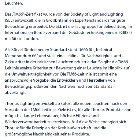
Leuchten.
Das „TM66“-Zertifikat wurde von der Society of Light and Lighting
(SLL) entwickelt, die in Großbritannien Expertenstandards für gute
Beleuchtung erarbeitet. Die SLL ist die Fachgruppe für Beleuchtung im
Internationalen Berufsverband der Gebäudetechnikingenieure (CIBSE)
mit Sitz in London.
Als Kürzel für den neuen Standard steht TM66 für „Technical
Memorandum 66“ und stellt eine Leitlinie für Nachhaltigkeit und
Zirkularität in der britischen Leuchtenindustrie dar. So gibt die TM66-
Leitlinie exakte Kriterien zur Bewertung einer Leuchte im Hinblick auf
die Umweltverträglichkeit vor. Die TM66-Leitlinie ist somit eine
anspruchsvolle Vorgabe, die Entwicklern und Herstellern von
Beleuchtungsprodukten den Nachweis höchster Standards
abverlangt.
Thorlux Lighting entwickelt ab sofort alle neuen Leuchten nach den
Vorgaben der TM66-Leitlinie. Ziele ist es, für alle Thorlux-Produkte eine
möglichst lange Lebensdauer, höchste Effizienz und
Wiederverwendbarkeit zu erreichen. Auf diese Weise engagiert sich
Thorlux für die Prinzipien der Kreislaufwirtschaft und die
größtmögliche Nachhaltigkeit seiner Produkte.