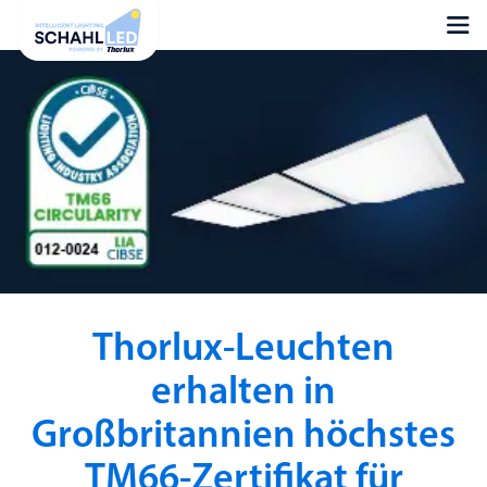
Thorlux-Leuchten
erhalten in
Großbritannien höchstes
TM66-Zertifikat für