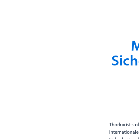
M
Sic
Thorlux ist sto
international