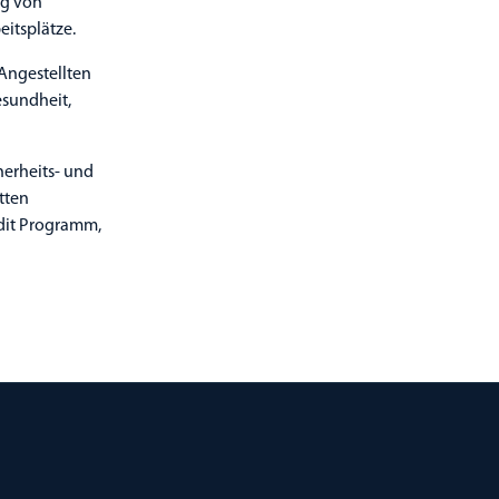
ng von
eitsplätze.
 Angestellten
esundheit,
herheits- und
tten
udit Programm,