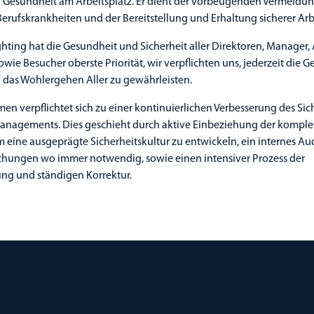
d Gesundheit am Arbeitsplatz. Er dient der vorbeugenden Vermeidu
erufskrankheiten und der Bereitstellung und Erhaltung sicherer Arb
ghting hat die Gesundheit und Sicherheit aller Direktoren, Manager,
owie Besucher oberste Priorität, wir verpflichten uns, jederzeit die G
 das Wohlergehen Aller zu gewährleisten.
n verpflichtet sich zu einer kontinuierlichen Verbesserung des Sic
nagements. Dies geschieht durch aktive Einbeziehung der komple
 eine ausgeprägte Sicherheitskultur zu entwickeln, ein internes A
chungen wo immer notwendig, sowie einen intensiver Prozess der
ng und ständigen Korrektur.