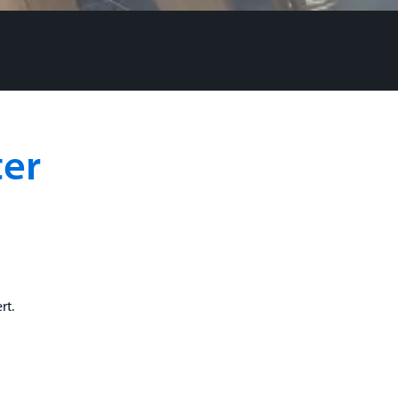
ter
rt.